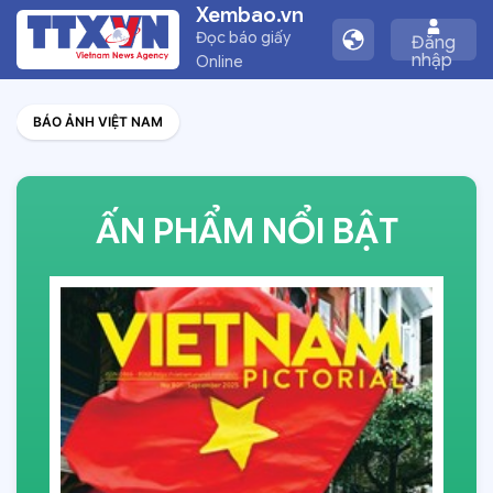
Xembao.vn
Đọc báo giấy
Đăng
nhập
Online
BÁO ẢNH VIỆT NAM
ẤN PHẨM NỔI BẬT